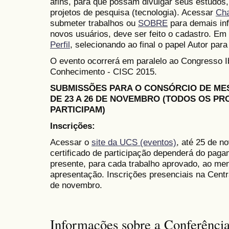
afins, para que possam divulgar seus estudos,
projetos de pesquisa (tecnologia). Acessar
Ch
submeter trabalhos ou
SOBRE
para demais in
novos usuários, deve ser feito o cadastro. Em 
Perfil
, selecionando ao final o papel Autor para
O evento ocorrerá em paralelo ao Congresso 
Conhecimento - CISC 2015.
SUBMISSÕES PARA O CONSÓRCIO DE M
DE 23 A 26 DE NOVEMBRO (TODOS OS P
PARTICIPAM)
Inscrições:
Acessar o
site da UCS (eventos)
, até 25 de n
certificado de participação dependerá do paga
presente, para cada trabalho aprovado, ao me
apresentação. Inscrições presenciais na Cent
de novembro.
Informações sobre a Conferênci