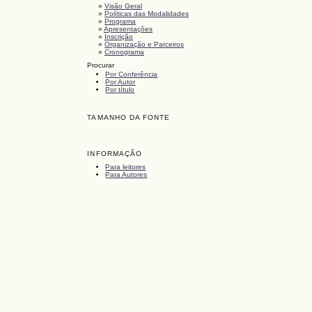
»
Visão Geral
»
Políticas das Modalidades
»
Programa
»
Apresentações
»
Inscrição
»
Organização e Parceiros
»
Cronograma
Procurar
Por Conferência
Por Autor
Por título
TAMANHO DA FONTE
INFORMAÇÃO
Para leitores
Para Autores