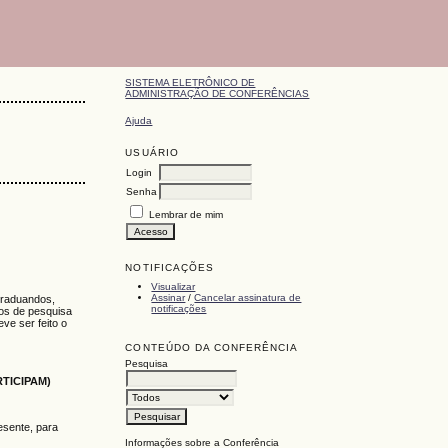
SISTEMA ELETRÔNICO DE
ADMINISTRAÇÃO DE CONFERÊNCIAS
Ajuda
USUÁRIO
Login
Senha
Lembrar de mim
NOTIFICAÇÕES
Visualizar
Assinar
/
Cancelar assinatura de
graduandos,
notificações
tos de pesquisa
ve ser feito o
CONTEÚDO DA CONFERÊNCIA
Pesquisa
TICIPAM)
esente, para
Informações sobre a Conferência