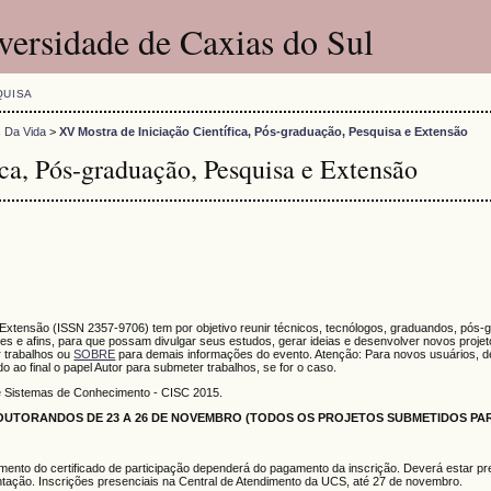
versidade de Caxias do Sul
QUISA
s Da Vida
>
XV Mostra de Iniciação Científica, Pós-graduação, Pesquisa e Extensão
ca, Pós-graduação, Pesquisa e Extensão
 Extensão (ISSN 2357-9706) tem por objetivo reunir técnicos, tecnólogos, graduandos, pós-
s e afins, para que possam divulgar seus estudos, gerar ideias e desenvolver novos proje
 trabalhos ou
SOBRE
para demais informações do evento. Atenção: Para novos usuários, de
do ao final o papel Autor para submeter trabalhos, se for o caso.
e Sistemas de Conhecimento - CISC 2015.
UTORANDOS DE 23 A 26 DE NOVEMBRO (TODOS OS PROJETOS SUBMETIDOS PAR
mento do certificado de participação dependerá do pagamento da inscrição. Deverá estar pr
tação. Inscrições presenciais na Central de Atendimento da UCS, até 27 de novembro.