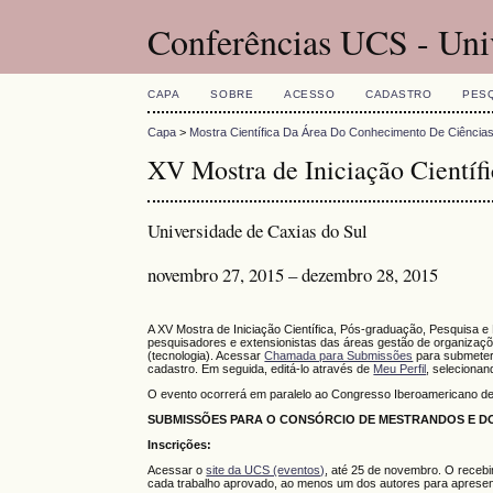
Conferências UCS - Uni
CAPA
SOBRE
ACESSO
CADASTRO
PES
Capa
>
Mostra Científica Da Área Do Conhecimento De Ciência
XV Mostra de Iniciação Científi
Universidade de Caxias do Sul
novembro 27, 2015 – dezembro 28, 2015
A XV Mostra de Iniciação Científica, Pós-graduação, Pesquisa e
pesquisadores e extensionistas das áreas gestão de organizaçõe
(tecnologia). Acessar
Chamada para Submissões
para submeter
cadastro. Em seguida, editá-lo através de
Meu Perfil
, selecionan
O evento ocorrerá em paralelo ao Congresso Iberoamericano d
SUBMISSÕES PARA O CONSÓRCIO DE MESTRANDOS E DO
Inscrições:
Acessar o
site da UCS (eventos)
, até 25 de novembro. O recebi
cada trabalho aprovado, ao menos um dos autores para apresen