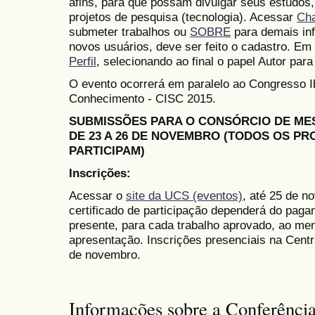
afins, para que possam divulgar seus estudos,
projetos de pesquisa (tecnologia). Acessar
Ch
submeter trabalhos ou
SOBRE
para demais in
novos usuários, deve ser feito o cadastro. Em 
Perfil
, selecionando ao final o papel Autor para
O evento ocorrerá em paralelo ao Congresso 
Conhecimento - CISC 2015.
SUBMISSÕES PARA O CONSÓRCIO DE M
DE 23 A 26 DE NOVEMBRO (TODOS OS P
PARTICIPAM)
Inscrições:
Acessar o
site da UCS (eventos)
, até 25 de n
certificado de participação dependerá do paga
presente, para cada trabalho aprovado, ao me
apresentação. Inscrições presenciais na Cent
de novembro.
Informações sobre a Conferênci