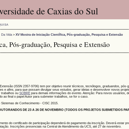
versidade de Caxias do Sul
QUISA
s Da Vida
>
XV Mostra de Iniciação Científica, Pós-graduação, Pesquisa e Extensão
ca, Pós-graduação, Pesquisa e Extensão
 Extensão (ISSN 2357-9706) tem por objetivo reunir técnicos, tecnólogos, graduandos, pós-
s e afins, para que possam divulgar seus estudos, gerar ideias e desenvolver novos proje
 trabalhos ou
SOBRE
para demais informações do evento. Atenção: Para novos usuários, de
do ao final o papel Autor para submeter trabalhos, se for o caso.
e Sistemas de Conhecimento - CISC 2015.
UTORANDOS DE 23 A 26 DE NOVEMBRO (TODOS OS PROJETOS SUBMETIDOS PAR
mento do certificado de participação dependerá do pagamento da inscrição. Deverá estar pr
tação. Inscrições presenciais na Central de Atendimento da UCS, até 27 de novembro.