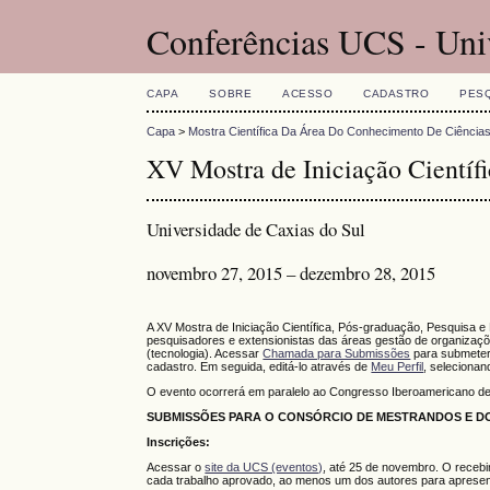
Conferências UCS - Uni
CAPA
SOBRE
ACESSO
CADASTRO
PES
Capa
>
Mostra Científica Da Área Do Conhecimento De Ciência
XV Mostra de Iniciação Científi
Universidade de Caxias do Sul
novembro 27, 2015 – dezembro 28, 2015
A XV Mostra de Iniciação Científica, Pós-graduação, Pesquisa e
pesquisadores e extensionistas das áreas gestão de organizaçõe
(tecnologia). Acessar
Chamada para Submissões
para submeter
cadastro. Em seguida, editá-lo através de
Meu Perfil
, selecionan
O evento ocorrerá em paralelo ao Congresso Iberoamericano d
SUBMISSÕES PARA O CONSÓRCIO DE MESTRANDOS E DO
Inscrições:
Acessar o
site da UCS (eventos)
, até 25 de novembro. O recebi
cada trabalho aprovado, ao menos um dos autores para apresen