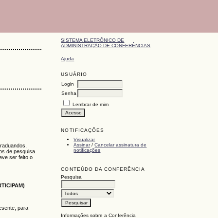
SISTEMA ELETRÔNICO DE
ADMINISTRAÇÃO DE CONFERÊNCIAS
Ajuda
USUÁRIO
Login
Senha
Lembrar de mim
NOTIFICAÇÕES
Visualizar
Assinar
/
Cancelar assinatura de
graduandos,
notificações
tos de pesquisa
ve ser feito o
CONTEÚDO DA CONFERÊNCIA
Pesquisa
TICIPAM)
esente, para
Informações sobre a Conferência