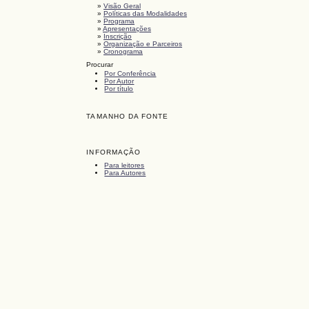
»
Visão Geral
»
Políticas das Modalidades
»
Programa
»
Apresentações
»
Inscrição
»
Organização e Parceiros
»
Cronograma
Procurar
Por Conferência
Por Autor
Por título
TAMANHO DA FONTE
INFORMAÇÃO
Para leitores
Para Autores