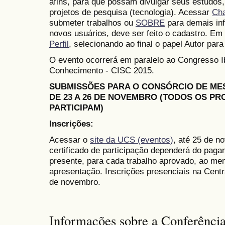
afins, para que possam divulgar seus estudos,
projetos de pesquisa (tecnologia). Acessar
Ch
submeter trabalhos ou
SOBRE
para demais in
novos usuários, deve ser feito o cadastro. Em 
Perfil
, selecionando ao final o papel Autor para
O evento ocorrerá em paralelo ao Congresso 
Conhecimento - CISC 2015.
SUBMISSÕES PARA O CONSÓRCIO DE M
DE 23 A 26 DE NOVEMBRO (TODOS OS P
PARTICIPAM)
Inscrições:
Acessar o
site da UCS (eventos)
, até 25 de n
certificado de participação dependerá do paga
presente, para cada trabalho aprovado, ao me
apresentação. Inscrições presenciais na Cent
de novembro.
Informações sobre a Conferênci