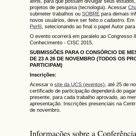
afins, para que possam divulgar seus estudos,
projetos de pesquisa (tecnologia). Acessar
Ch
submeter trabalhos ou
SOBRE
para demais in
novos usuários, deve ser feito o cadastro. Em 
Perfil
, selecionando ao final o papel Autor para
O evento ocorrerá em paralelo ao Congresso 
Conhecimento - CISC 2015.
SUBMISSÕES PARA O CONSÓRCIO DE M
DE 23 A 26 DE NOVEMBRO (TODOS OS P
PARTICIPAM)
Inscrições:
Acessar o
site da UCS (eventos)
, até 25 de n
certificado de participação dependerá do paga
presente, para cada trabalho aprovado, ao me
apresentação. Inscrições presenciais na Cent
de novembro.
Informações sobre a Conferênci