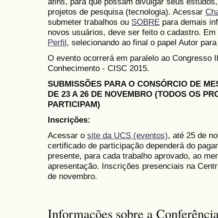
afins, para que possam divulgar seus estudos,
projetos de pesquisa (tecnologia). Acessar
Ch
submeter trabalhos ou
SOBRE
para demais in
novos usuários, deve ser feito o cadastro. Em 
Perfil
, selecionando ao final o papel Autor para
O evento ocorrerá em paralelo ao Congresso 
Conhecimento - CISC 2015.
SUBMISSÕES PARA O CONSÓRCIO DE M
DE 23 A 26 DE NOVEMBRO (TODOS OS P
PARTICIPAM)
Inscrições:
Acessar o
site da UCS (eventos)
, até 25 de n
certificado de participação dependerá do paga
presente, para cada trabalho aprovado, ao me
apresentação. Inscrições presenciais na Cent
de novembro.
Informações sobre a Conferênci