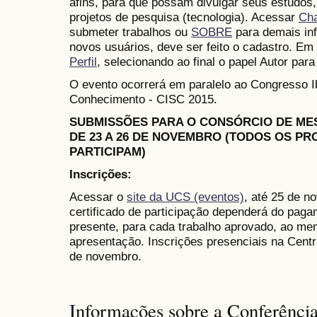
afins, para que possam divulgar seus estudos,
projetos de pesquisa (tecnologia). Acessar
Ch
submeter trabalhos ou
SOBRE
para demais in
novos usuários, deve ser feito o cadastro. Em 
Perfil
, selecionando ao final o papel Autor para
O evento ocorrerá em paralelo ao Congresso 
Conhecimento - CISC 2015.
SUBMISSÕES PARA O CONSÓRCIO DE M
DE 23 A 26 DE NOVEMBRO (TODOS OS P
PARTICIPAM)
Inscrições:
Acessar o
site da UCS (eventos)
, até 25 de n
certificado de participação dependerá do paga
presente, para cada trabalho aprovado, ao me
apresentação. Inscrições presenciais na Cent
de novembro.
Informações sobre a Conferênci