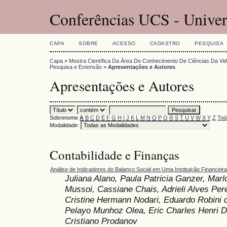
Conferências UCS - Univer
CAPA
SOBRE
ACESSO
CADASTRO
PESQUISA
Capa
>
Mostra Científica Da Área Do Conhecimento De Ciências Da Vi
Pesquisa e Extensão
>
Apresentações e Autores
Apresentações e Autores
Sobrenome
A
B
C
D
E
F
G
H
I
J
K
L
M
N
O
P
Q
R
S
T
U
V
W
X
Y
Z
Tod
Modalidade:
Contabilidade e Finanças
Análise de Indicadores do Balanço Social em Uma Instituição Financeira
Juliana Alano, Paula Patricia Ganzer, Mar
Mussoi, Cassiane Chais, Adrieli Alves Pere
Cristine Hermann Nodari, Eduardo Robini d
Pelayo Munhoz Olea, Eric Charles Henri D
Cristiano Prodanov