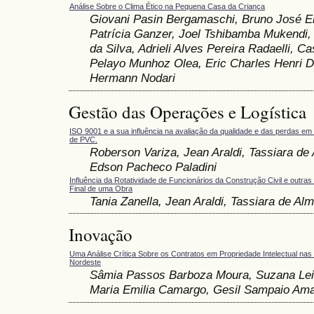
Análise Sobre o Clima Ético na Pequena Casa da Criança
Giovani Pasin Bergamaschi, Bruno José El
Patrícia Ganzer, Joel Tshibamba Mukendi,
da Silva, Adrieli Alves Pereira Radaelli, C
Pelayo Munhoz Olea, Eric Charles Henri Do
Hermann Nodari
Gestão das Operações e Logística
ISO 9001 e a sua influência na avaliação da qualidade e das perdas 
de PVC.
Roberson Variza, Jean Araldi, Tassiara de 
Edson Pacheco Paladini
Influência da Rotatividade de Funcionários da Construção Civil e outras
Final de uma Obra
Tania Zanella, Jean Araldi, Tassiara de Alm
Inovação
Uma Análise Crítica Sobre os Contratos em Propriedade Intelectual nas
Nordeste
Sâmia Passos Barboza Moura, Suzana Lei
Maria Emilia Camargo, Gesil Sampaio Am