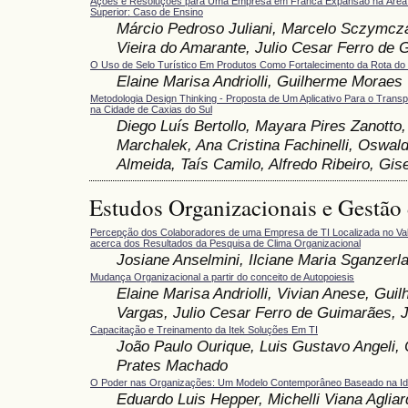
Ações e Resoluções para Uma Empresa em Franca Expansão na Área
Superior: Caso de Ensino
Márcio Pedroso Juliani, Marcelo Sczymcz
Vieira do Amarante, Julio Cesar Ferro de
O Uso de Selo Turístico Em Produtos Como Fortalecimento da Rota d
Elaine Marisa Andriolli, Guilherme Moraes
Metodologia Design Thinking - Proposta de Um Aplicativo Para o Transp
na Cidade de Caxias do Sul
Diego Luís Bertollo, Mayara Pires Zanotto,
Marchalek, Ana Cristina Fachinelli, Oswal
Almeida, Taís Camilo, Alfredo Ribeiro, Gis
Estudos Organizacionais e Gestão
Percepção dos Colaboradores de uma Empresa de TI Localizada no Va
acerca dos Resultados da Pesquisa de Clima Organizacional
Josiane Anselmini, Ilciane Maria Sganzerl
Mudança Organizacional a partir do conceito de Autopoiesis
Elaine Marisa Andriolli, Vivian Anese, Gu
Vargas, Julio Cesar Ferro de Guimarães,
Capacitação e Treinamento da Itek Soluções Em TI
João Paulo Ourique, Luis Gustavo Angeli, 
Prates Machado
O Poder nas Organizações: Um Modelo Contemporâneo Baseado na Ide
Eduardo Luis Hepper, Michelli Viana Agliar