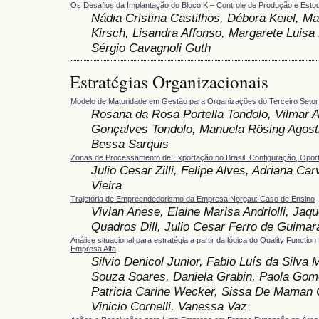
Os Desafios da Implantação do Bloco K – Controle de Produção e Esto
Nádia Cristina Castilhos, Débora Keiel, M
Kirsch, Lisandra Affonso, Margarete Luisa
Sérgio Cavagnoli Guth
Estratégias Organizacionais
Modelo de Maturidade em Gestão para Organizações do Terceiro Setor
Rosana da Rosa Portella Tondolo, Vilmar A
Gonçalves Tondolo, Manuela Rösing Agosti
Bessa Sarquis
Zonas de Processamento de Exportação no Brasil: Configuração, Opor
Julio Cesar Zilli, Felipe Alves, Adriana Car
Vieira
Trajetória de Empreendedorismo da Empresa Norgau: Caso de Ensino
Vivian Anese, Elaine Marisa Andriolli, Jaqu
Quadros Dill, Julio Cesar Ferro de Guimar
Análise situacional para estratégia a partir da lógica do Quality Funct
Empresa Alfa
Silvio Denicol Junior, Fabio Luís da Silva 
Souza Soares, Daniela Grabin, Paola Gom
Patricia Carine Wecker, Sissa De Maman 
Vinicio Cornelli, Vanessa Vaz