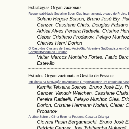
Estratégias Organizacionais
Responsabilidade Social no Sport Club Internacional: o caso do Projeto I
Solano Hegele Bolson, Bruno José Ely, Pau
Ganzer, Cassiane Chais, Douglas Fabiano 
Adrieli Alves Pereira Radaelli, Cristine H
Cleber Cristiano Prodanov, Pelayo Munhoz
Charles Henri Dorion
O Caso dos Clusters de Santo Antão/São Vicente e Sal/Boavista em Ca
Competitividade do Turismo
Valter Marcos Monteiro Fortes, Paulo Barce
Estevão
Estudos Organizacionais e Gestão de Pessoas
Influência da Motivação no Ambiente Organizacional: um estudo de cas
Kamila Teixeira Soares, Bruno José Ely, Pa
Ganzer, Vandoir Welchen, Cassiane Chais, 
Pereira Radaelli, Pelayo Munhoz Olea, Eri
Dorion, Cristine Hermann Nodari, Cleber C
Prodanov
Análise Sobre o Clima Ético na Pequena Casa da Criança
Giovani Pasin Bergamaschi, Bruno José El
Patrícia Ganzer, Joel Tshibamba Mukendi,