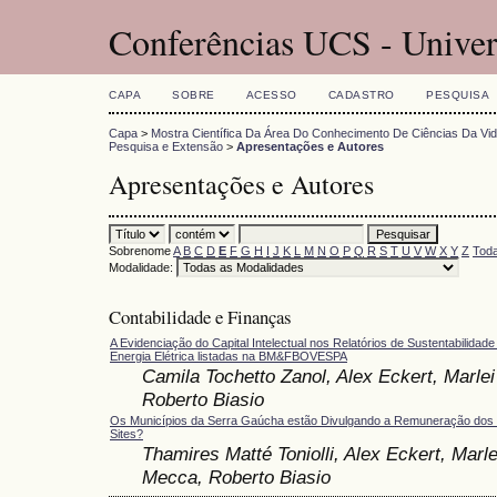
Conferências UCS - Univer
CAPA
SOBRE
ACESSO
CADASTRO
PESQUISA
Capa
>
Mostra Científica Da Área Do Conhecimento De Ciências Da Vi
Pesquisa e Extensão
>
Apresentações e Autores
Apresentações e Autores
Sobrenome
A
B
C
D
E
F
G
H
I
J
K
L
M
N
O
P
Q
R
S
T
U
V
W
X
Y
Z
Toda
Modalidade:
Contabilidade e Finanças
A Evidenciação do Capital Intelectual nos Relatórios de Sustentabilida
Energia Elétrica listadas na BM&FBOVESPA
Camila Tochetto Zanol, Alex Eckert, Marle
Roberto Biasio
Os Municípios da Serra Gaúcha estão Divulgando a Remuneração dos 
Sites?
Thamires Matté Toniolli, Alex Eckert, Marle
Mecca, Roberto Biasio