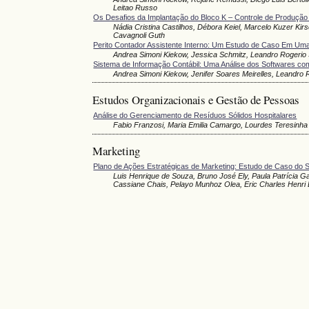
Leitao Russo
Os Desafios da Implantação do Bloco K – Controle de Produção
Nádia Cristina Castilhos, Débora Keiel, Marcelo Kuzer Kir
Cavagnoli Guth
Perito Contador Assistente Interno: Um Estudo de Caso Em Uma 
Andrea Simoni Kiekow, Jessica Schmitz, Leandro Rogerio
Sistema de Informação Contábil: Uma Análise dos Softwares com
Andrea Simoni Kiekow, Jenifer Soares Meirelles, Leandro 
Estudos Organizacionais e Gestão de Pessoas
Análise do Gerenciamento de Resíduos Sólidos Hospitalares
Fabio Franzosi, Maria Emilia Camargo, Lourdes Teresinha 
Marketing
Plano de Ações Estratégicas de Marketing: Estudo de Caso do
Luis Henrique de Souza, Bruno José Ely, Paula Patrícia Ga
Cassiane Chais, Pelayo Munhoz Olea, Eric Charles Henri 