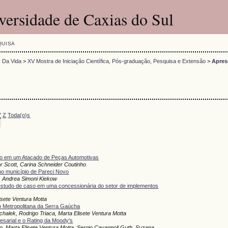
versidade de Caxias do Sul
QUISA
s Da Vida
>
XV Mostra de Iniciação Científica, Pós-graduação, Pesquisa e Extensão
>
Apres
Y
Z
Toda(o)s
do em um Atacado de Peças Automotivas
r Scott, Carina Schneider Coutinho
 no município de Pareci Novo
, Andrea Simoni Kiekow
studo de caso em uma concessionária do setor de implementos
isete Ventura Motta
ão Metropolitana da Serra Gaúcha
chalek, Rodrigo Triaca, Marta Elisete Ventura Motta
esarial e o Rating da Moody's
o, Marta Elisete Ventura Motta, Sergio Cavagnoli Guth, Suzana