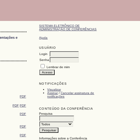
SISTEMA ELETRÔNICO DE
ADMINISTRAÇÃO DE CONFERÊNCIAS
entações e
Ajuda
USUÁRIO
Login
Senha
Lembrar de mim
NOTIFICAÇÕES
Visualizar
Assinar
/
Cancelar assinatura de
notificações
PDF
PDF
PDF
CONTEÚDO DA CONFERÊNCIA
Pesquisa
PDF
PDF
PDF
Informações sobre a Conferência