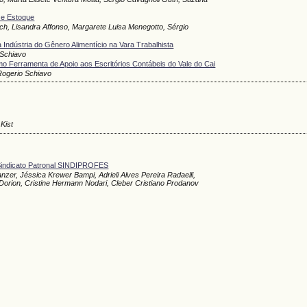
 e Estoque
sch, Lisandra Affonso, Margarete Luisa Menegotto, Sérgio
Indústria do Gênero Alimentício na Vara Trabalhista
 Schiavo
o Ferramenta de Apoio aos Escritórios Contábeis do Vale do Cai
Rogerio Schiavo
Kist
 Sindicato Patronal SINDIPROFES
nzer, Jéssica Krewer Bampi, Adrieli Alves Pereira Radaelli,
Dorion, Cristine Hermann Nodari, Cleber Cristiano Prodanov