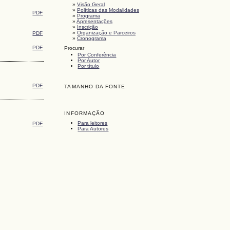
»
Visão Geral
»
Políticas das Modalidades
PDF
»
Programa
»
Apresentações
»
Inscrição
»
Organização e Parceiros
PDF
»
Cronograma
PDF
Procurar
Por Conferência
Por Autor
Por título
PDF
TAMANHO DA FONTE
INFORMAÇÃO
Para leitores
PDF
Para Autores