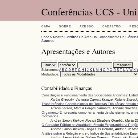
Conferências UCS - Uni
CAPA
SOBRE
ACESSO
CADASTRO
PES
Capa
>
Mostra Científica Da Área Do Conhecimento De Ciência
Autores
Apresentações e Autores
Sobrenome
A
B
C
D
E
F
G
H
I
J
K
L
M
N
O
P
Q
R
S
T
U
V
W
X
Modalidade:
Contabilidade e Finanças
Constituição e Funcionamento das Sociedades Anônimas: Estu
Karine Gregolin, Vanessa Camatti Krauze, Kaliane Salvado
Transferências Constitucionais de Receitas Tributárias: estudo
Tríscia Larsen, Marcia Borges Umpierre, Adriane Bruchêz
Orçamento Empresarial como ferramenta de planejamento: um e
rodoviários.
Andrea Simoni Kiekow, Rosani Elisabete Graebin, Marta El
O Contador Público na Atualidade: Estudo Exploratório na Regi
Andrea Simoni Kiekow, Diego Luis Bertollo, Andre Luiz Mar
Análise sobre a Relação entre o Índice de Sustentabilidade Empr
Andrea Simoni Kiekow, Rejane Remussi, Diego Luis Bertoll