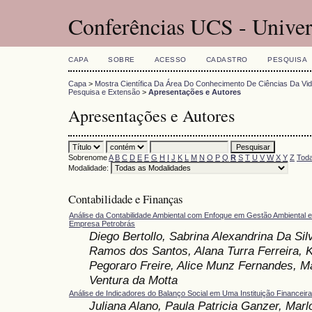
Conferências UCS - Univer
CAPA
SOBRE
ACESSO
CADASTRO
PESQUISA
Capa
>
Mostra Científica Da Área Do Conhecimento De Ciências Da Vi
Pesquisa e Extensão
>
Apresentações e Autores
Apresentações e Autores
Sobrenome
A
B
C
D
E
F
G
H
I
J
K
L
M
N
O
P
Q
R
S
T
U
V
W
X
Y
Z
Toda
Modalidade:
Contabilidade e Finanças
Análise da Contabilidade Ambiental com Enfoque em Gestão Ambiental e
Empresa Petrobrás
Diego Bertollo, Sabrina Alexandrina Da Sil
Ramos dos Santos, Alana Turra Ferreira, K
Pegoraro Freire, Alice Munz Fernandes, Ma
Ventura da Motta
Análise de Indicadores do Balanço Social em Uma Instituição Financeira
Juliana Alano, Paula Patricia Ganzer, Mar