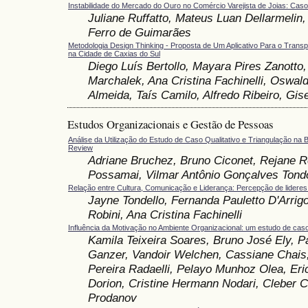
Instabilidade do Mercado do Ouro no Comércio Varejista de Joias: Cas
Juliane Ruffatto, Mateus Luan Dellarmelin,
Ferro de Guimarães
Metodologia Design Thinking - Proposta de Um Aplicativo Para o Transp
na Cidade de Caxias do Sul
Diego Luís Bertollo, Mayara Pires Zanotto,
Marchalek, Ana Cristina Fachinelli, Oswal
Almeida, Taís Camilo, Alfredo Ribeiro, Gis
Estudos Organizacionais e Gestão de Pessoas
Análise da Utilização do Estudo de Caso Qualitativo e Triangulação na B
Review
Adriane Bruchez, Bruno Ciconet, Rejane 
Possamai, Vilmar Antônio Gonçalves Tond
Relação entre Cultura, Comunicação e Liderança: Percepção de lideres 
Jayne Tondello, Fernanda Pauletto D'Arrig
Robini, Ana Cristina Fachinelli
Influência da Motivação no Ambiente Organizacional: um estudo de cas
Kamila Teixeira Soares, Bruno José Ely, Pa
Ganzer, Vandoir Welchen, Cassiane Chais, 
Pereira Radaelli, Pelayo Munhoz Olea, Eri
Dorion, Cristine Hermann Nodari, Cleber C
Prodanov