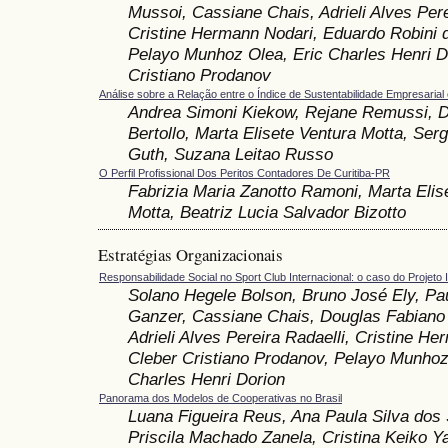
Mussoi, Cassiane Chais, Adrieli Alves Pere
Cristine Hermann Nodari, Eduardo Robini d
Pelayo Munhoz Olea, Eric Charles Henri D
Cristiano Prodanov
Análise sobre a Relação entre o Índice de Sustentabilidade Empresarial
Andrea Simoni Kiekow, Rejane Remussi, D
Bertollo, Marta Elisete Ventura Motta, Ser
Guth, Suzana Leitao Russo
O Perfil Profissional Dos Peritos Contadores De Curitiba-PR
Fabrizia Maria Zanotto Ramoni, Marta Elis
Motta, Beatriz Lucia Salvador Bizotto
Estratégias Organizacionais
Responsabilidade Social no Sport Club Internacional: o caso do Projeto I
Solano Hegele Bolson, Bruno José Ely, Pau
Ganzer, Cassiane Chais, Douglas Fabiano 
Adrieli Alves Pereira Radaelli, Cristine H
Cleber Cristiano Prodanov, Pelayo Munhoz
Charles Henri Dorion
Panorama dos Modelos de Cooperativas no Brasil
Luana Figueira Reus, Ana Paula Silva dos
Priscila Machado Zanela, Cristina Keiko 