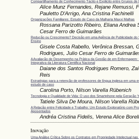
Compartilhamento de Conhecimento Tácito e Explicito entre Grupos de
Alice Munz Fernandes, Rejane Remussi, 
Pauletto D'Arrigo, Ana Cristina Fachinelli
Organizações Familiares: Estudo de Caso da Malharia Maxxi Malhas
Rossana Parizotto Ribeiro, Eliana Andrea 
Cesar Ferro de Guimarães
Redução ou Crescimento? Decisão em uma Agência de Publicidade do S
Ensino
Gisele Costa Rabello, Verônica Bressan, G
Rodrigues, Julio Cesar Ferro de Guimarãe
A Avaliação de Desempenho na Prática da Gestão de em Enfermagem:
Integrativa da Literatura Cientifica Nacional
Daiane dos Santos Rodrigues Romero, Zai
Reis
Estratégias para a retenção de professores de língua inglesa em uma e
estudo de caso
Carolina Porto, Nilson Varella Rübenich
Tecnologia e Qualidade de Vida: O uso dos Smartphone pela Geração 
Tatiele Silva De Moura, Nilson Varella Rüb
A Relação entre Felicidade e Trabalho: Um Estudo Exploratório com Prof
Aposentados
Andréa Cristina Fidelis, Verena Alice Borel
Inovação
Uma Análise Crítica Sobre os Contratos em Propriedade Intelectual nas