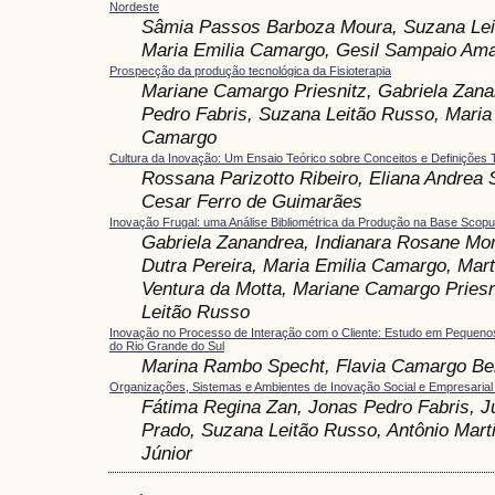
Nordeste
Sâmia Passos Barboza Moura, Suzana Lei
Maria Emilia Camargo, Gesil Sampaio Am
Prospecção da produção tecnológica da Fisioterapia
Mariane Camargo Priesnitz, Gabriela Zana
Pedro Fabris, Suzana Leitão Russo, Maria
Camargo
Cultura da Inovação: Um Ensaio Teórico sobre Conceitos e Definições 
Rossana Parizotto Ribeiro, Eliana Andrea 
Cesar Ferro de Guimarães
Inovação Frugal: uma Análise Bibliométrica da Produção na Base Scop
Gabriela Zanandrea, Indianara Rosane Mor
Dutra Pereira, Maria Emilia Camargo, Mart
Ventura da Motta, Mariane Camargo Priesn
Leitão Russo
Inovação no Processo de Interação com o Cliente: Estudo em Pequeno
do Rio Grande do Sul
Marina Rambo Specht, Flavia Camargo Be
Organizações, Sistemas e Ambientes de Inovação Social e Empresarial 
Fátima Regina Zan, Jonas Pedro Fabris, Jú
Prado, Suzana Leitão Russo, Antônio Marti
Júnior