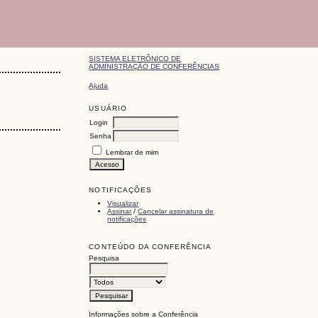
SISTEMA ELETRÔNICO DE
ADMINISTRAÇÃO DE CONFERÊNCIAS
Ajuda
USUÁRIO
Login
Senha
Lembrar de mim
NOTIFICAÇÕES
Visualizar
Assinar
/
Cancelar assinatura de
notificações
CONTEÚDO DA CONFERÊNCIA
Pesquisa
Informações sobre a Conferência