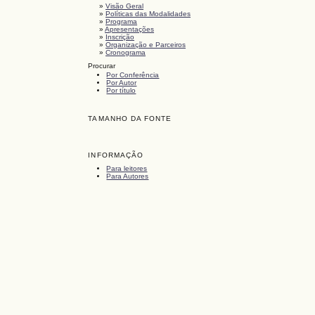
»
Visão Geral
»
Políticas das Modalidades
»
Programa
»
Apresentações
»
Inscrição
»
Organização e Parceiros
»
Cronograma
Procurar
Por Conferência
Por Autor
Por título
TAMANHO DA FONTE
INFORMAÇÃO
Para leitores
Para Autores