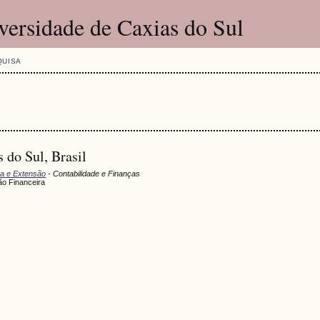
versidade de Caxias do Sul
QUISA
 do Sul, Brasil
sa e Extensão
- Contabilidade e Finanças
ão Financeira