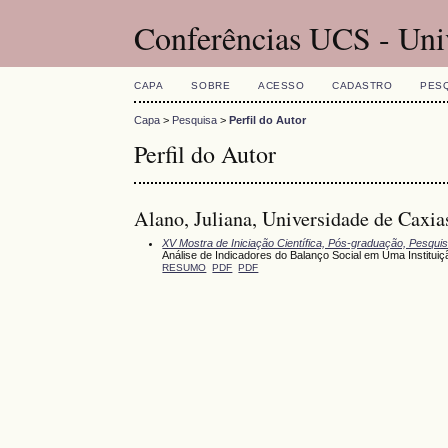
Conferências UCS - Uni
CAPA
SOBRE
ACESSO
CADASTRO
PES
Capa
>
Pesquisa
>
Perfil do Autor
Perfil do Autor
Alano, Juliana, Universidade de Caxias
XV Mostra de Iniciação Científica, Pós-graduação, Pesqui
Análise de Indicadores do Balanço Social em Uma Instituiç
RESUMO
PDF
PDF