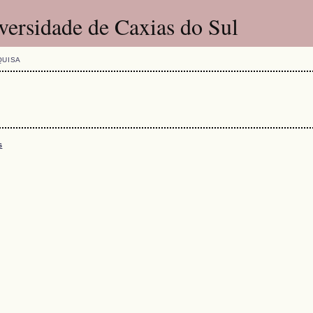
versidade de Caxias do Sul
QUISA
s