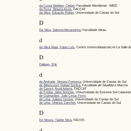
da Costa Webber, Cleber
, Faculdade Meridional - IMED
da Rosa, Bibiana Assis
, FACCAT
da Silva, Eduardo Robini
, Universidade de Caxias do Sul
D
Da Silva, Sabrina Alexandrina
, Faculdade Ideau
d
da Silva Maia, Fabio Luís
, Centro Universit&aacute;rio La Salle 
D
Dallago, Erik
d
de Andrade, Simone Fonseca
, Universidade de Caxias do Sul
de Bittencourt, Rafael Sortica
, Faculdade de S&atilde;o Marcos
de Castro, Noeli Adams
, FACCAT
de Freitas, Aline Spricigo
, Universidade do Extremo Sul Catarin
de Guimarães, Julio Cesar Ferro
de Lima, Juliano Uecker
, Universidade de Caxias do Sul
de Lima, Vinicius Zanchet
, Universidade de Caxias do Sul
D
De Moura, Tatiele Silva
, FACOS
d