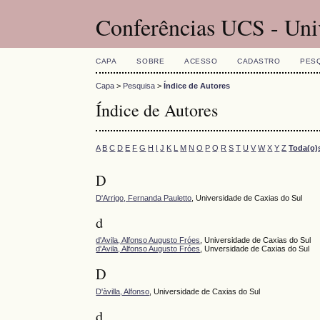
Conferências UCS - Uni
CAPA
SOBRE
ACESSO
CADASTRO
PES
Capa
>
Pesquisa
>
Índice de Autores
Índice de Autores
A
B
C
D
E
F
G
H
I
J
K
L
M
N
O
P
Q
R
S
T
U
V
W
X
Y
Z
Toda(o)
D
D'Arrigo, Fernanda Pauletto
, Universidade de Caxias do Sul
d
d'Avila, Alfonso Augusto Fróes
, Universidade de Caxias do Sul
d'Avila, Alfonso Augusto Fróes
, Unversidade de Caxias do Sul
D
D'àvilla, Alfonso
, Universidade de Caxias do Sul
d