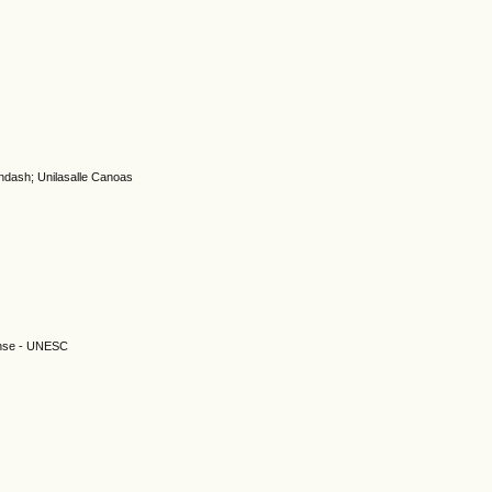
&ndash; Unilasalle Canoas
ense - UNESC