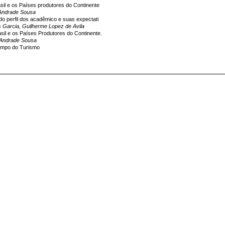
sil e os Países produtores do Continente
e Andrade Sousa
o perfil dos acadêmico e suas expectati
s Garcia, Guilherme Lopez de Avila
sil e os Países Produtores do Continente.
de Andrade Sousa
campo do Turismo