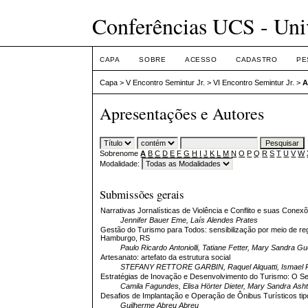
Conferências UCS - Uni
CAPA
SOBRE
ACESSO
CADASTRO
PE
Capa
>
V Encontro Semintur Jr.
>
VI Encontro Semintur Jr.
>
A
Apresentações e Autores
Sobrenome
A
B
C
D
E
F
G
H
I
J
K
L
M
N
O
P
Q
R
S
T
U
V
W
Modalidade:
Submissões gerais
Narrativas Jornalísticas de Violência e Conflito e suas Cone
Jennifer Bauer Eme, Laís Alendes Prates
Gestão do Turismo para Todos: sensibilização por meio de regi
Hamburgo, RS
Paulo Ricardo Antoniolli, Tatiane Fetter, Mary Sandra G
Artesanato: artefato da estrutura social
STEFANY RETTORE GARBIN, Raquel Alquatti, Ismael P
Estratégias de Inovação e Desenvolvimento do Turismo: O Set
Camila Fagundes, Elisa Hörter Dieter, Mary Sandra Ash
Desafios de Implantação e Operação de Ônibus Turísticos tip
Guilherme Abreu Abreu