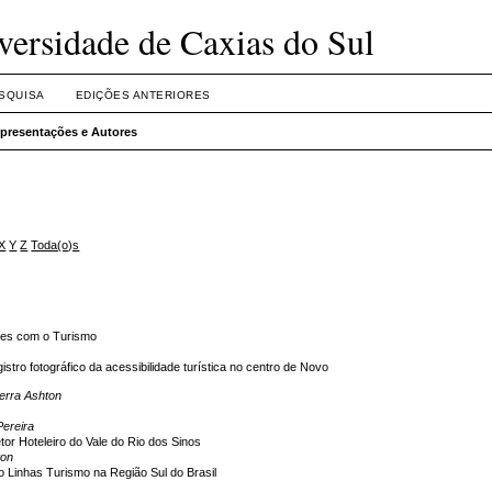
versidade de Caxias do Sul
SQUISA
EDIÇÕES ANTERIORES
presentações e Autores
X
Y
Z
Toda(o)s
xões com o Turismo
stro fotográfico da acessibilidade turística no centro de Novo
uerra Ashton
ereira
or Hoteleiro do Vale do Rio dos Sinos
ton
o Linhas Turismo na Região Sul do Brasil