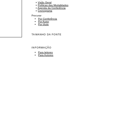
»
Visão Geral
»
Políticas das Modalidades
»
Agenda da Conferência
»
Cronograma
Procurar
Por Conferência
Por Autor
Por título
TAMANHO DA FONTE
INFORMAÇÃO
Para leitores
Para Autores