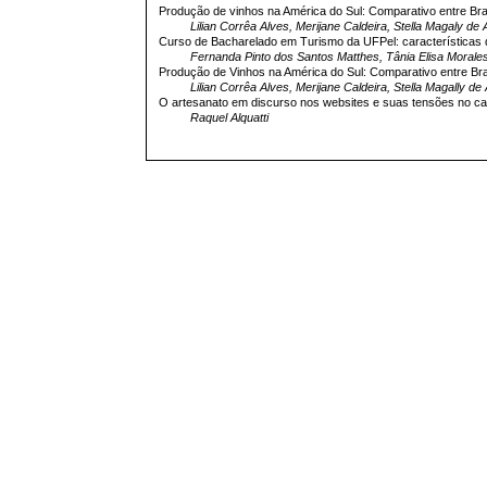
Produção de vinhos na América do Sul: Comparativo entre Bra
Lilian Corrêa Alves, Merijane Caldeira, Stella Magaly d
Curso de Bacharelado em Turismo da UFPel: características d
Fernanda Pinto dos Santos Matthes, Tânia Elisa Morale
Produção de Vinhos na América do Sul: Comparativo entre Bra
Lilian Corrêa Alves, Merijane Caldeira, Stella Magally 
O artesanato em discurso nos websites e suas tensões no 
Raquel Alquatti