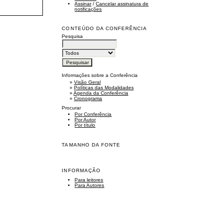
Assinar
/
Cancelar assinatura de
notificações
CONTEÚDO DA CONFERÊNCIA
Pesquisa
Informações sobre a Conferência
»
Visão Geral
»
Políticas das Modalidades
»
Agenda da Conferência
»
Cronograma
Procurar
Por Conferência
Por Autor
Por título
TAMANHO DA FONTE
INFORMAÇÃO
Para leitores
Para Autores