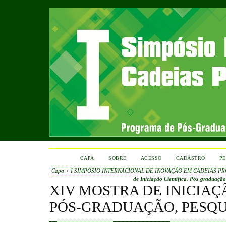
CAPA
SOBRE
ACESSO
CADASTRO
PE
Capa
>
I SIMPÓSIO INTERNACIONAL DE INOVAÇÃO EM CADEIAS PR
de Iniciação Científica, Pós-graduação
XIV MOSTRA DE INICIAÇ
PÓS-GRADUAÇÃO, PESQU