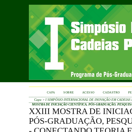
CAPA
SOBRE
ACESSO
CADASTRO
PE
Capa
>
I SIMPÓSIO INTERNACIONAL DE INOVAÇÃO EM CADEIAS
MOSTRA DE INICIAÇÃO CIENTÍFICA, PÓS-GRADUAÇÃO, PESQUIS
XXIII MOSTRA DE INICIA
PÓS-GRADUAÇÃO, PESQU
- CONECTANDO TEORIA E