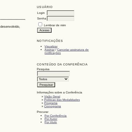
USUÁRIO
Login
Senha
Lembrar de mim
 desenvolvido,
NOTIFICAÇÕES
Visualizar
Assinar
/
Cancelar assinatura de
notificações
CONTEÚDO DA CONFERÊNCIA
Pesquisa
Informações sobre a Conferência
»
Visão Geral
»
Políticas das Modalidades
»
Programa
»
Cronograma
Procurar
Por Conferência
Por Autor
Por título