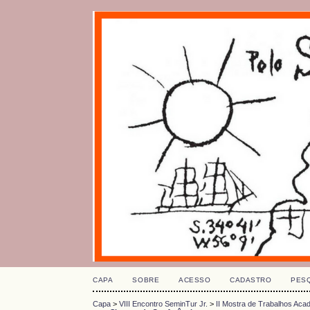
CAPA
SOBRE
ACESSO
CADASTRO
PES
Capa
>
VIII Encontro SeminTur Jr.
>
II Mostra de Trabalhos Ac