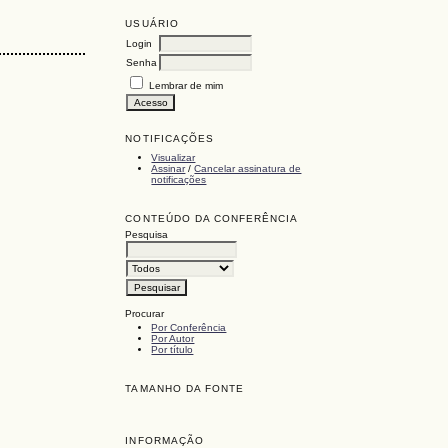
USUÁRIO
Login
Senha
Lembrar de mim
NOTIFICAÇÕES
Visualizar
Assinar
/
Cancelar assinatura de
notificações
CONTEÚDO DA CONFERÊNCIA
Pesquisa
Procurar
Por Conferência
Por Autor
Por título
TAMANHO DA FONTE
INFORMAÇÃO