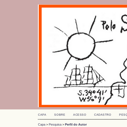
CAPA
SOBRE
ACESSO
CADASTRO
PES
Capa
>
Pesquisa
>
Perfil do Autor