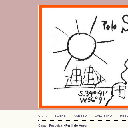
CAPA
SOBRE
ACESSO
CADASTRO
PES
Capa
>
Pesquisa
>
Perfil do Autor