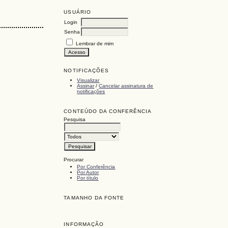
USUÁRIO
Login
Senha
Lembrar de mim
NOTIFICAÇÕES
Visualizar
Assinar
/
Cancelar assinatura de
notificações
CONTEÚDO DA CONFERÊNCIA
Pesquisa
Procurar
Por Conferência
Por Autor
Por título
TAMANHO DA FONTE
INFORMAÇÃO