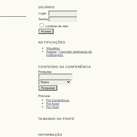
USUÁRIO
Login
Senha
Lembrar de mim
NOTIFICAÇÕES
Visualizar
Assinar
/
Cancelar assinatura de
notificações
CONTEÚDO DA CONFERÊNCIA
Pesquisa
Procurar
Por Conferência
Por Autor
Por título
TAMANHO DA FONTE
INFORMAÇÃO