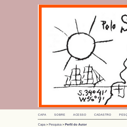
CAPA
SOBRE
ACESSO
CADASTRO
PES
Capa
>
Pesquisa
>
Perfil do Autor