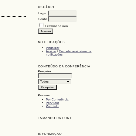
USUÁRIO
Login
Senha
Lembrar de mim
NOTIFICAÇÕES
Visualizar
Assinar
/
Cancelar assinatura de
notificações
CONTEÚDO DA CONFERÊNCIA
Pesquisa
Procurar
Por Conferência
Por Autor
Por título
TAMANHO DA FONTE
INFORMAÇÃO