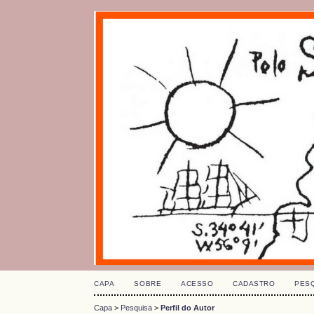
CAPA
SOBRE
ACESSO
CADASTRO
PES
Capa
>
Pesquisa
>
Perfil do Autor