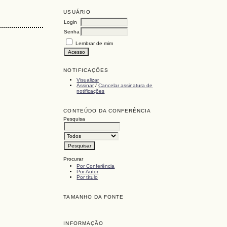
USUÁRIO
Login
Senha
Lembrar de mim
NOTIFICAÇÕES
Visualizar
Assinar
/
Cancelar assinatura de
notificações
CONTEÚDO DA CONFERÊNCIA
Pesquisa
Procurar
Por Conferência
Por Autor
Por título
TAMANHO DA FONTE
INFORMAÇÃO