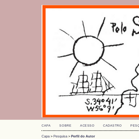
CAPA
SOBRE
ACESSO
CADASTRO
PES
Capa
>
Pesquisa
>
Perfil do Autor