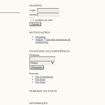
USUÁRIO
Login
Senha
Lembrar de mim
NOTIFICAÇÕES
Visualizar
Assinar
/
Cancelar assinatura de
notificações
CONTEÚDO DA CONFERÊNCIA
Pesquisa
Procurar
Por Conferência
Por Autor
Por título
TAMANHO DA FONTE
INFORMAÇÃO