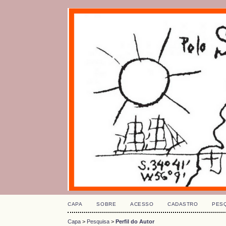
CAPA
SOBRE
ACESSO
CADASTRO
PES
Capa
>
Pesquisa
>
Perfil do Autor