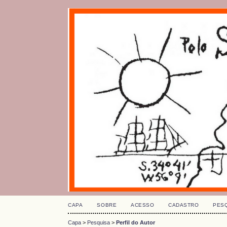
CAPA
SOBRE
ACESSO
CADASTRO
PES
Capa
>
Pesquisa
>
Perfil do Autor