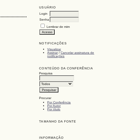
USUÁRIO
Login
Senha
Lembrar de mim
NOTIFICAÇÕES
Visualizar
Assinar
/
Cancelar assinatura de
notificações
CONTEÚDO DA CONFERÊNCIA
Pesquisa
Procurar
Por Conferência
Por Autor
Por título
TAMANHO DA FONTE
INFORMAÇÃO