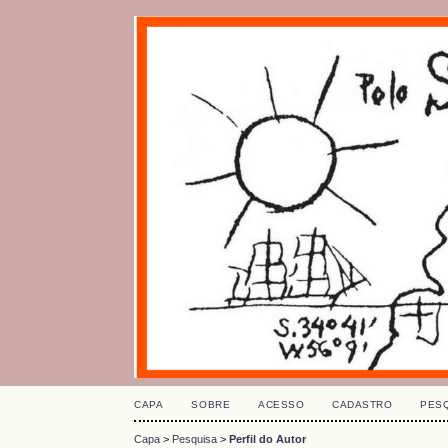
CAPA
SOBRE
ACESSO
CADASTRO
PES
Capa
>
Pesquisa
>
Perfil do Autor