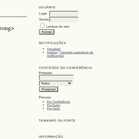
USUÁRIO
Login
Senha
trong>
Lembrar de mim
NOTIFICAÇÕES
Visualizar
Assinar
/
Cancelar assinatura de
notificações
CONTEÚDO DA CONFERÊNCIA
Pesquisa
Procurar
Por Conferência
Por Autor
Por título
TAMANHO DA FONTE
INFORMAÇÃO