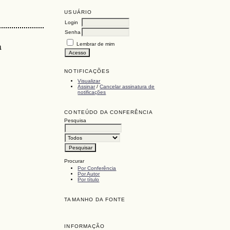
USUÁRIO
Login
Senha
a
Lembrar de mim
NOTIFICAÇÕES
Visualizar
Assinar
/
Cancelar assinatura de
notificações
CONTEÚDO DA CONFERÊNCIA
Pesquisa
Procurar
Por Conferência
Por Autor
Por título
TAMANHO DA FONTE
INFORMAÇÃO