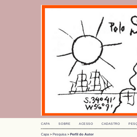
CAPA
SOBRE
ACESSO
CADASTRO
PES
Capa
>
Pesquisa
>
Perfil do Autor