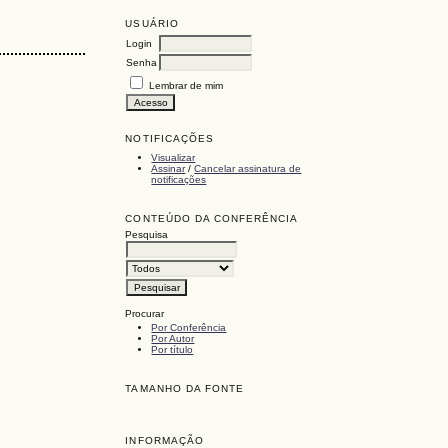
USUÁRIO
Login
Senha
Lembrar de mim
NOTIFICAÇÕES
Visualizar
Assinar
/
Cancelar assinatura de
notificações
CONTEÚDO DA CONFERÊNCIA
Pesquisa
Procurar
Por Conferência
Por Autor
Por título
TAMANHO DA FONTE
INFORMAÇÃO