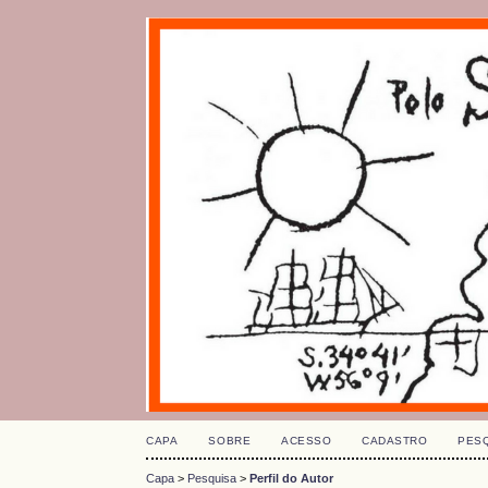
CAPA
SOBRE
ACESSO
CADASTRO
PES
Capa
>
Pesquisa
>
Perfil do Autor