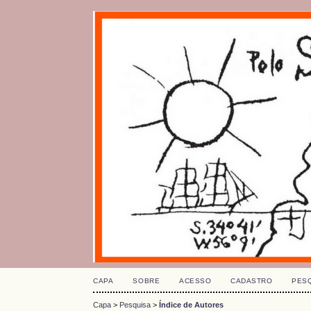
CAPA
SOBRE
ACESSO
CADASTRO
PES
Capa
>
Pesquisa
>
Índice de Autores