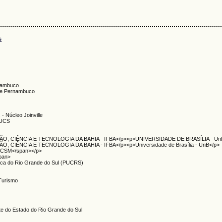
s
rnambuco
 de Pernambuco
- Núcleo Joinville
- UCS
O, CIÊNCIA E TECNOLOGIA DA BAHIA - IFBA</p><p>UNIVERSIDADE DE BRASÍLIA - Un
 CIÊNCIA E TECNOLOGIA DA BAHIA - IFBA</p><p>Universidade de Brasília - UnB</p>
FACSM</span></p>
span>
;lica do Rio Grande do Sul (PUCRS)
 Turismo
te do Estado do Rio Grande do Sul