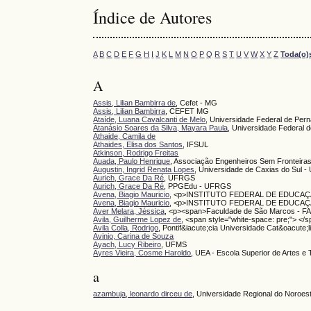
Índice de Autores
A
B
C
D
E
F
G
H
I
J
K
L
M
N
O
P
Q
R
S
T
U
V
W
X
Y
Z
Toda(o)
A
Assis, Lilian Bambirra de
, Cefet - MG
Assis, Lilian Bambirra
, CEFET MG
Ataíde, Luana Cavalcanti de Melo
, Universidade Federal de Pe
Atanásio Soares da Silva, Mayara Paula
, Universidade Federal
Athaide, Camila de
Athaides, Elisa dos Santos
, IFSUL
Atkinson, Rodrigo Freitas
Auada, Paulo Henrique
, Associação Engenheiros Sem Fronteiras 
Augustin, Ingrid Renata Lopes
, Universidade de Caxias do Sul 
Aurich, Grace Da Ré
, UFRGS
Aurich, Grace Da Ré
, PPGEdu - UFRGS
Avena, Biagio Mauricio
, <p>INSTITUTO FEDERAL DE EDUCAÇÃ
Avena, Biagio Mauricio
, <p>INSTITUTO FEDERAL DE EDUCAÇÃO,
Aver Melara, Jéssica
, <p><span>Faculdade de São Marcos - 
Avila, Guilherme Lopez de
, <span style="white-space: pre;"> </
Avila Colla, Rodrigo
, Pontif&iacute;cia Universidade Cat&oacute
Avinio, Carina de Souza
Ayach, Lucy Ribeiro
, UFMS
Ayres Vieira, Cosme Haroldo
, UEA - Escola Superior de Artes e
a
azambuja, leonardo dirceu de
, Universidade Regional do Noroes