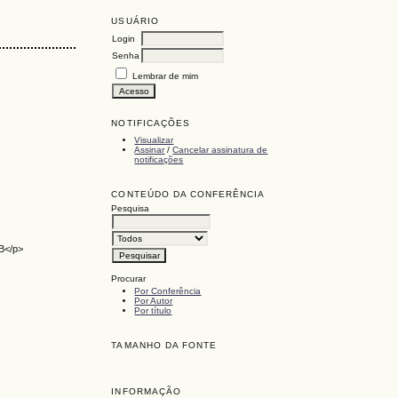
USUÁRIO
Login
Senha
Lembrar de mim
NOTIFICAÇÕES
Visualizar
Assinar
/
Cancelar assinatura de
notificações
CONTEÚDO DA CONFERÊNCIA
Pesquisa
B</p>
Procurar
Por Conferência
Por Autor
Por título
TAMANHO DA FONTE
INFORMAÇÃO