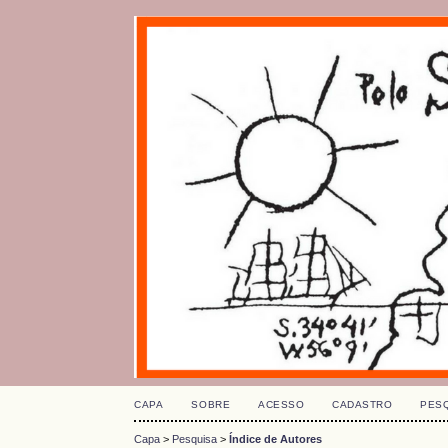
CAPA
SOBRE
ACESSO
CADASTRO
PES
Capa
>
Pesquisa
>
Índice de Autores