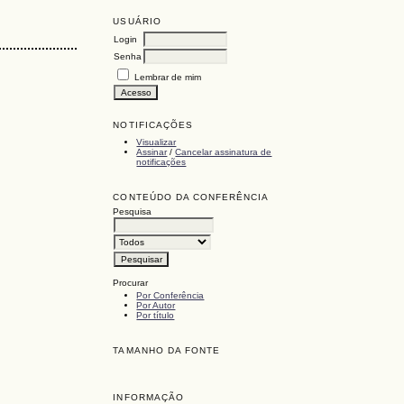
USUÁRIO
Login
Senha
Lembrar de mim
NOTIFICAÇÕES
Visualizar
Assinar
/
Cancelar assinatura de
notificações
CONTEÚDO DA CONFERÊNCIA
Pesquisa
Procurar
Por Conferência
Por Autor
Por título
TAMANHO DA FONTE
INFORMAÇÃO