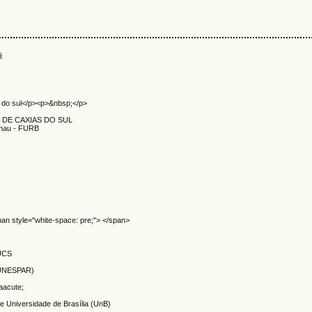
s
 do sul</p><p>&nbsp;</p>
 DE CAXIAS DO SUL
enau - FURB
>
pan style="white-space: pre;"> </span>
 UCS
 (UNESPAR)
aacute;
B) e Universidade de Brasília (UnB)