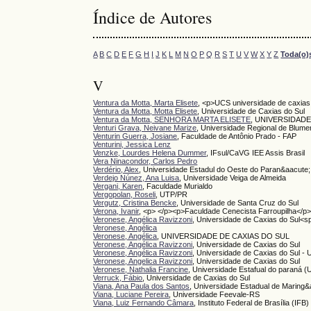
Índice de Autores
A
B
C
D
E
F
G
H
I
J
K
L
M
N
O
P
Q
R
S
T
U
V
W
X
Y
Z
Toda(o)
V
Ventura da Motta, Marta Elisete
, <p>UCS universidade de caxias
Ventura da Motta, Motta Elisete
, Universidade de Caxias do Sul
Ventura da Motta, SENHORA MARTA ELISETE
, UNIVERSIDADE
Venturi Grava, Neivane Marize
, Universidade Regional de Blum
Venturin Guerra, Josiane
, Faculdade de Antônio Prado - FAP
Venturini, Jessica Lenz
Venzke, Lourdes Helena Dummer
, IFsul/CaVG IEE Assis Brasil
Vera Ninacondor, Carlos Pedro
Verdério, Alex
, Universidade Estadul do Oeste do Paran&aacute;
Verdejo Núnez, Ana Luisa
, Universidade Veiga de Almeida
Vergani, Karen
, Faculdade Murialdo
Vergopolan, Roseli
, UTP/PR
Vergutz, Cristina Bencke
, Universidade de Santa Cruz do Sul
Verona, Ivanir
, <p> </p><p>Faculdade Cenecista Farroupilha</p
Veronese, Angélica Ravizzoni
, Universidade de Caxias do Sul<s
Veronese, Angélica
Veronese, Angélica
, UNIVERSIDADE DE CAXIAS DO SUL
Veronese, Angélica Ravizzoni
, Universidade de Caxias do Sul
Veronese, Angélica Ravizzoni
, Universidade de Caxias do Sul -
Veronese, Angelica Ravizzoni
, Universidade de Caxias do Sul
Veronese, Nathalia Francine
, Universidade Estafual do paraná
Verruck, Fábio
, Universidade de Caxias do Sul
Viana, Ana Paula dos Santos
, Universidade Estadual de Maring&
Viana, Luciane Pereira
, Universidade Feevale-RS
Viana, Luiz Fernando Câmara
, Instituto Federal de Brasília (IF