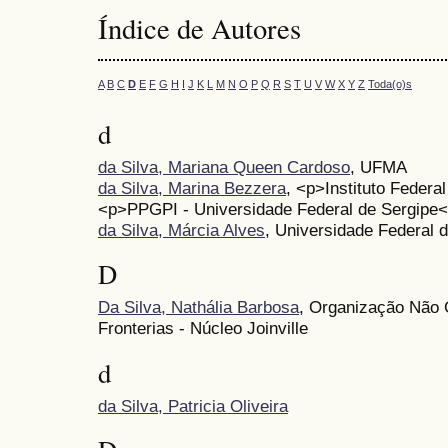
Índice de Autores
A
B
C
D
E
F
G
H
I
J
K
L
M
N
O
P
Q
R
S
T
U
V
W
X
Y
Z
Toda(o)s
d
da Silva, Mariana Queen Cardoso
, UFMA
da Silva, Marina Bezzera
, <p>Instituto Federal
<p>PPGPI - Universidade Federal de Sergipe<
da Silva, Márcia Alves
, Universidade Federal 
D
Da Silva, Nathália Barbosa
, Organização Não
Fronterias - Núcleo Joinville
d
da Silva, Patricia Oliveira