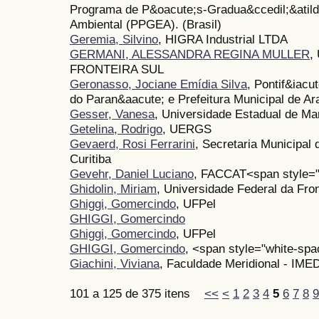
Programa de P&oacute;s-Gradua&ccedil;&atild
Ambiental (PPGEA). (Brasil)
Geremia, Silvino
, HIGRA Industrial LTDA
GERMANI, ALESSANDRA REGINA MULLER
,
FRONTEIRA SUL
Geronasso, Jociane Emídia Silva
, Pontif&iacu
do Paran&aacute; e Prefeitura Municipal de Ar
Gesser, Vanesa
, Universidade Estadual de Ma
Getelina, Rodrigo
, UERGS
Gevaerd, Rosi Ferrarini
, Secretaria Municipal
Curitiba
Gevehr, Daniel Luciano
, FACCAT<span style="
Ghidolin, Miriam
, Universidade Federal da Fron
Ghiggi, Gomercindo
, UFPel
GHIGGI, Gomercindo
Ghiggi, Gomercindo
, UFPel
GHIGGI, Gomercindo
, <span style="white-spa
Giachini, Viviana
, Faculdade Meridional - IME
101 a 125 de 375 itens
<<
<
1
2
3
4
5
6
7
8
9