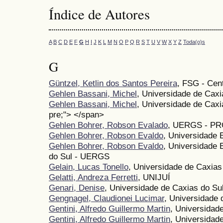
Índice de Autores
A
B
C
D
E
F
G
H
I
J
K
L
M
N
O
P
Q
R
S
T
U
V
W
X
Y
Z
Toda(o)s
G
Güntzel, Ketlin dos Santos Pereira
, FSG - Cen
Gehlen Bassani, Michel
, Universidade de Caxi
Gehlen Bassani, Michel
, Universidade de Caxi
pre;"> </span>
Gehlen Bohrer, Robson Evalado
, UERGS - P
Gehlen Bohrer, Robson Evaldo
, Universidade 
Gehlen Bohrer, Robson Evaldo
, Universidade 
do Sul - UERGS
Gelain, Lucas Tonello
, Universidade de Caxias
Gelatti, Andreza Ferretti
, UNIJUÍ
Genari, Denise
, Universidade de Caxias do Su
Gengnagel, Claudionei Lucimar
, Universidade
Gentini, Alfredo Guillermo Martin
, Universidad
Gentini, Alfredo Guillermo Martin
, Universidad