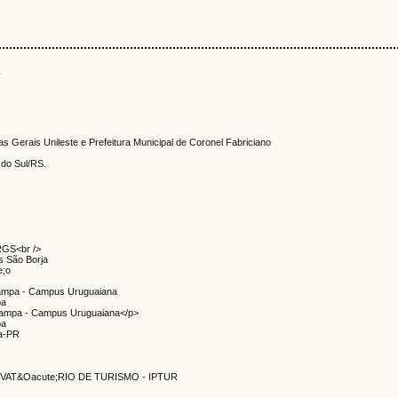
s
as Gerais Unileste e Prefeitura Municipal de Coronel Fabriciano
s do Sul/RS.
RGS<br />
us São Borja
e;o
Pampa - Campus Uruguaiana
pa
 Pampa - Campus Uruguaiana</p>
pa
sa-PR
VAT&Oacute;RIO DE TURISMO - IPTUR