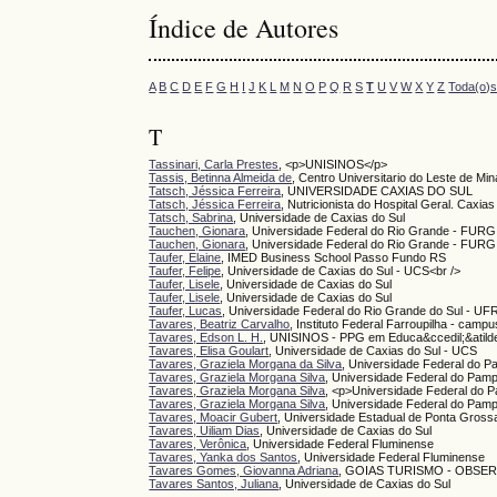
Índice de Autores
A
B
C
D
E
F
G
H
I
J
K
L
M
N
O
P
Q
R
S
T
U
V
W
X
Y
Z
Toda(o)
T
Tassinari, Carla Prestes
, <p>UNISINOS</p>
Tassis, Betinna Almeida de
, Centro Universitario do Leste de Min
Tatsch, Jéssica Ferreira
, UNIVERSIDADE CAXIAS DO SUL
Tatsch, Jéssica Ferreira
, Nutricionista do Hospital Geral. Caxia
Tatsch, Sabrina
, Universidade de Caxias do Sul
Tauchen, Gionara
, Universidade Federal do Rio Grande - FURG
Tauchen, Gionara
, Universidade Federal do Rio Grande - FURG
Taufer, Elaine
, IMED Business School Passo Fundo RS
Taufer, Felipe
, Universidade de Caxias do Sul - UCS<br />
Taufer, Lisele
, Universidade de Caxias do Sul
Taufer, Lisele
, Universidade de Caxias do Sul
Taufer, Lucas
, Universidade Federal do Rio Grande do Sul - UF
Tavares, Beatriz Carvalho
, Instituto Federal Farroupilha - camp
Tavares, Edson L. H.
, UNISINOS - PPG em Educa&ccedil;&atild
Tavares, Elisa Goulart
, Universidade de Caxias do Sul - UCS
Tavares, Graziela Morgana da Silva
, Universidade Federal do 
Tavares, Graziela Morgana Silva
, Universidade Federal do Pam
Tavares, Graziela Morgana Silva
, <p>Universidade Federal do
Tavares, Graziela Morgana Silva
, Universidade Federal do Pam
Tavares, Moacir Gubert
, Universidade Estadual de Ponta Gros
Tavares, Uiliam Dias
, Universidade de Caxias do Sul
Tavares, Verônica
, Universidade Federal Fluminense
Tavares, Yanka dos Santos
, Universidade Federal Fluminense
Tavares Gomes, Giovanna Adriana
, GOIAS TURISMO - OBSER
Tavares Santos, Juliana
, Universidade de Caxias do Sul