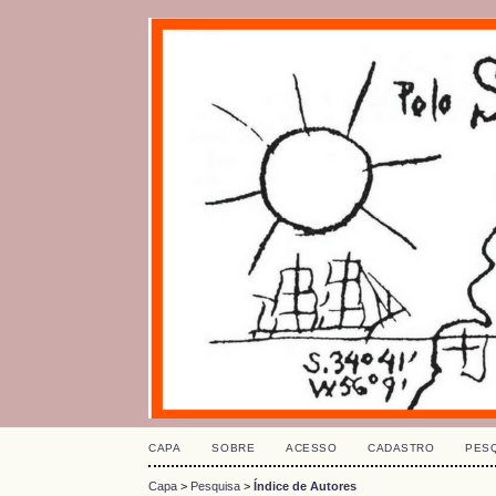
CAPA
SOBRE
ACESSO
CADASTRO
PES
Capa
>
Pesquisa
>
Índice de Autores