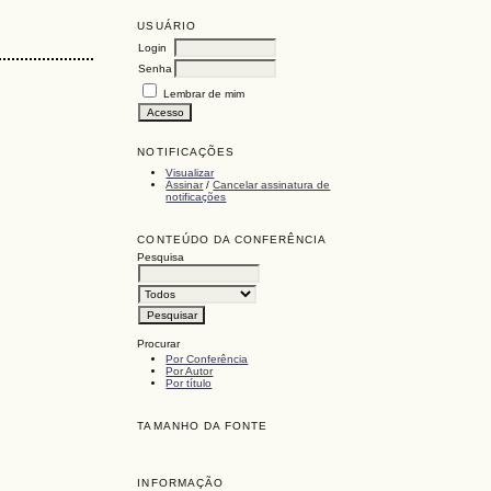
USUÁRIO
Login
Senha
Lembrar de mim
NOTIFICAÇÕES
Visualizar
Assinar
/
Cancelar assinatura de
notificações
CONTEÚDO DA CONFERÊNCIA
Pesquisa
Procurar
Por Conferência
Por Autor
Por título
TAMANHO DA FONTE
INFORMAÇÃO