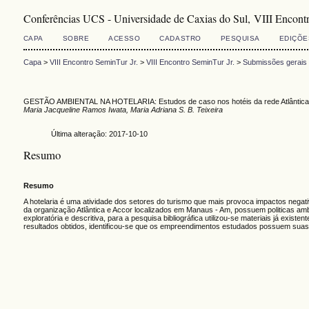
Conferências UCS - Universidade de Caxias do Sul, VIII Encontr
CAPA
SOBRE
ACESSO
CADASTRO
PESQUISA
EDIÇÕE
Capa
>
VIII Encontro SeminTur Jr.
>
VIII Encontro SeminTur Jr.
>
Submissões gerais
GESTÃO AMBIENTAL NA HOTELARIA: Estudos de caso nos hotéis da rede Atlântica e
Maria Jacqueline Ramos Iwata, Maria Adriana S. B. Teixeira
Última alteração: 2017-10-10
Resumo
Resumo
A hotelaria é uma atividade dos setores do turismo que mais provoca impactos negativo
da organização Atlântica e Accor localizados em Manaus - Am, possuem politicas ambi
exploratória e descritiva, para a pesquisa bibliográfica utilizou-se materiais já ex
resultados obtidos, identificou-se que os empreendimentos estudados possuem suas 