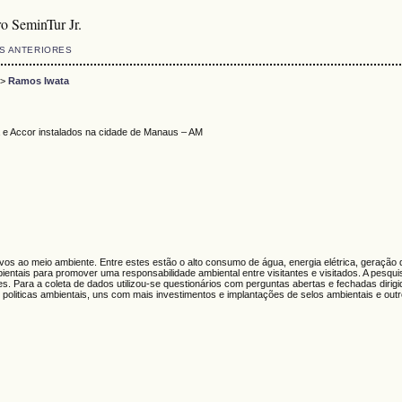
o SeminTur Jr.
S ANTERIORES
>
Ramos Iwata
 Accor instalados na cidade de Manaus – AM
s ao meio ambiente. Entre estes estão o alto consumo de água, energia elétrica, geração de r
entais para promover uma responsabilidade ambiental entre visitantes e visitados. A pesqui
istentes. Para a coleta de dados utilizou-se questionários com perguntas abertas e fechadas 
politicas ambientais, uns com mais investimentos e implantações de selos ambientais e out