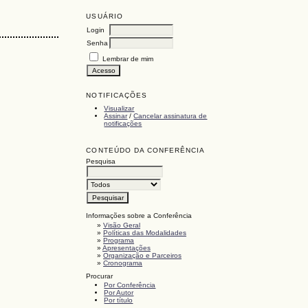
USUÁRIO
Login
Senha
Lembrar de mim
NOTIFICAÇÕES
Visualizar
Assinar
/
Cancelar assinatura de
notificações
CONTEÚDO DA CONFERÊNCIA
Pesquisa
Informações sobre a Conferência
»
Visão Geral
»
Políticas das Modalidades
»
Programa
»
Apresentações
»
Organização e Parceiros
»
Cronograma
Procurar
Por Conferência
Por Autor
Por título