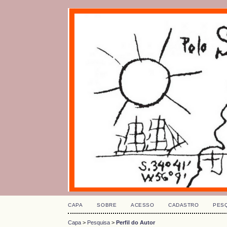
CAPA
SOBRE
ACESSO
CADASTRO
PES
Capa
>
Pesquisa
>
Perfil do Autor