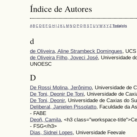
Índice de Autores
A
B
C
D
E
F
G
H
I
J
K
L
M
N
O
P
Q
R
S
T
U
V
W
X
Y
Z
Toda(o)s
d
de Oliveira, Aline Strambeck Domingues
, UCS
de Oliveira Filho, Joveci José
, Universidade d
UNOESC
D
De Rossi Molina, Jerônimo
, Universidade de C
De Toni, Deonir De Toni
, Universidade de Caxi
De Toni, Deonir
, Universidade de Caxias do S
Deliberal, Janielen Pissolatto
, Faculdade da A
- FABE
Deoñ, Camila
, <h3 class="workspace-title">Ce
- FSG</h3>
Dias, Sidnei Lopes
, Universidade Feevale