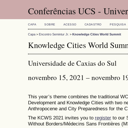
Conferências UCS - Univer
CAPA
SOBRE
ACESSO
CADASTRO
PESQUISA
Capa
>
Encontro Semintur Jr.
>
Knowledge Cities World Summit
Knowledge Cities World Sum
Universidade de Caxias do Sul
novembro 15, 2021 – novembro 1
This year’s theme combines the traditional W
Development and Knowledge Cities with two ne
Anthropocene and City Preparedness for the Cl
The KCWS 2021 invites you to
register
to our 
Without Borders/Médecins Sans Frontières (MS