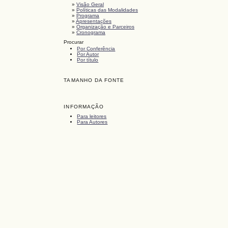
»
Visão Geral
»
Políticas das Modalidades
»
Programa
»
Apresentações
»
Organização e Parceiros
»
Cronograma
Procurar
Por Conferência
Por Autor
Por título
TAMANHO DA FONTE
INFORMAÇÃO
Para leitores
Para Autores