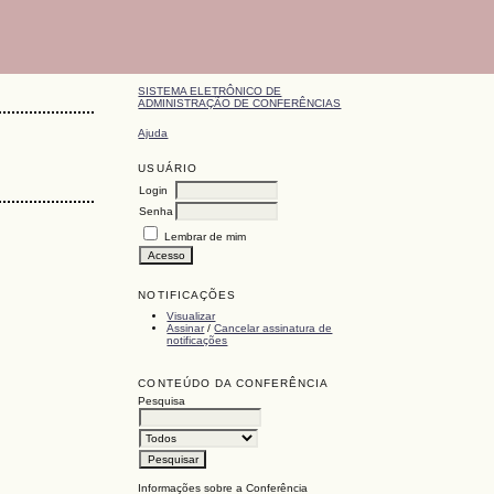
SISTEMA ELETRÔNICO DE
ADMINISTRAÇÃO DE CONFERÊNCIAS
Ajuda
USUÁRIO
Login
Senha
Lembrar de mim
NOTIFICAÇÕES
Visualizar
Assinar
/
Cancelar assinatura de
notificações
CONTEÚDO DA CONFERÊNCIA
Pesquisa
Informações sobre a Conferência