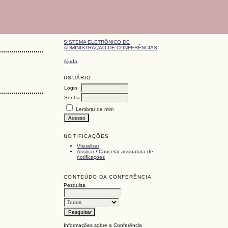
SISTEMA ELETRÔNICO DE
ADMINISTRAÇÃO DE CONFERÊNCIAS
Ajuda
USUÁRIO
Login
Senha
Lembrar de mim
NOTIFICAÇÕES
Visualizar
Assinar
/
Cancelar assinatura de
notificações
CONTEÚDO DA CONFERÊNCIA
Pesquisa
Informações sobre a Conferência