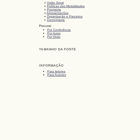
»
Visão Geral
»
Políticas das Modalidades
»
Programa
»
Apresentações
»
Organização e Parceiros
»
Cronograma
Procurar
Por Conferência
Por Autor
Por título
TAMANHO DA FONTE
INFORMAÇÃO
Para leitores
Para Autores