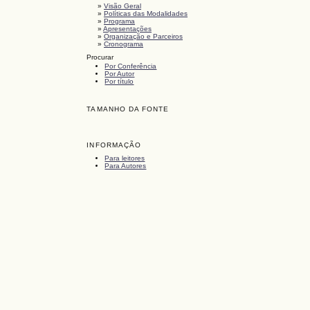
»
Visão Geral
»
Políticas das Modalidades
»
Programa
»
Apresentações
»
Organização e Parceiros
»
Cronograma
Procurar
Por Conferência
Por Autor
Por título
TAMANHO DA FONTE
INFORMAÇÃO
Para leitores
Para Autores