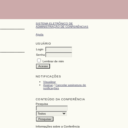
SISTEMA ELETRÔNICO DE
ADMINISTRAÇÃO DE CONFERÊNCIAS
Ajuda
USUÁRIO
Login
Senha
Lembrar de mim
NOTIFICAÇÕES
Visualizar
Assinar
/
Cancelar assinatura de
notificações
CONTEÚDO DA CONFERÊNCIA
Pesquisa
Informações sobre a Conferência