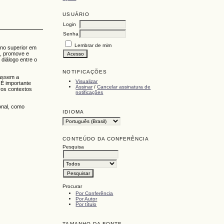
USUÁRIO
Login
Senha
Lembrar de mim
ino superior em
l, promove e
 diálogo entre o
NOTIFICAÇÕES
tassem a
Visualizar
 É importante
Assinar
/
Cancelar assinatura de
vos contextos
notificações
onal, como
IDIOMA
CONTEÚDO DA CONFERÊNCIA
Pesquisa
Procurar
Por Conferência
Por Autor
Por título
TAMANHO DA FONTE