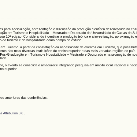
os para socialização, apresentação e discussão da produção científica desenvolvida no ens
uação em Turismo e Hospitalidade – Mestrado e Doutorado da Universidade de Caxias do Su
sua 10ª edição. Considerando incentivar a produção teórica e a investigação, aproximação e
o do turismo e da hospitalidade como campo de estudo.
em Turismo, a partir da constatação da necessidade de eventos em Turismo, que possibili
tes das mais diversas instituições de ensino superior e das mais variadas regiões do país.
de Pós-Graduação em Turismo e Hospitalidade – Mestrado e Doutorado e na promoção de no
idade.
, o evento se consolida e amadurece integrando pesquisa em âmbito local, regional e naci
no superior.
es anteriores das conferências.
 Attribution 3.0
.