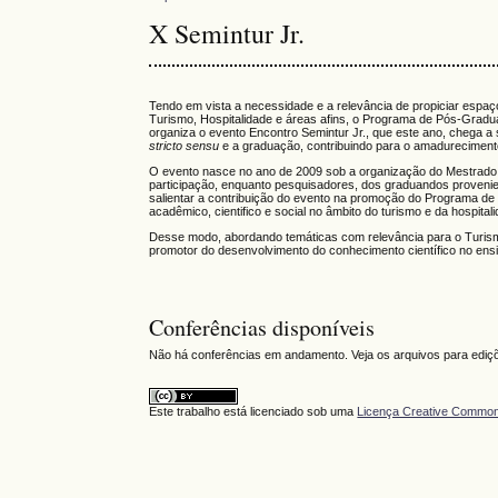
X Semintur Jr.
Tendo em vista a necessidade e a relevância de propiciar espaç
Turismo, Hospitalidade e áreas afins, o Programa de Pós-Grad
organiza o evento Encontro Semintur Jr., que este ano, chega a 
stricto sensu
e a graduação, contribuindo para o amadureciment
O evento nasce no ano de 2009 sob a organização do Mestrado 
participação, enquanto pesquisadores, dos graduandos provenien
salientar a contribuição do evento na promoção do Programa 
acadêmico, cientifico e social no âmbito do turismo e da hospital
Desse modo, abordando temáticas com relevância para o Turismo
promotor do desenvolvimento do conhecimento científico no ensi
Conferências disponíveis
Não há conferências em andamento. Veja os arquivos para ediçõ
Este trabalho está licenciado sob uma
Licença Creative Commons