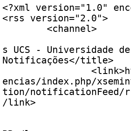
<?xml version="1.0" enc
<rss version="2.0">

	<channel>

				<title>Conf
s UCS - Universidade de
Notificações</title>

		<link>http://www.ucs.br/etc/confer
encias/index.php/xsemin
tion/notificationFeed/r
/link>

				<languag