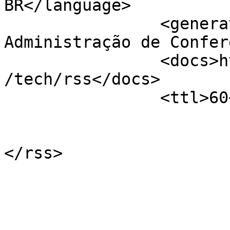
BR</language>

		<generator>Sistema Eletrônico de 
Administração de Confer
		<docs>http://blogs.law.harvard.edu
/tech/rss</docs>

		<ttl>60</ttl>

			</channel>
</rss>