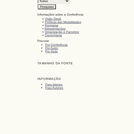
Informações sobre a Conferência
»
Visão Geral
»
Políticas das Modalidades
»
Programa
»
Apresentações
»
Organização e Parceiros
»
Cronograma
Procurar
Por Conferência
Por Autor
Por título
TAMANHO DA FONTE
INFORMAÇÃO
Para leitores
Para Autores