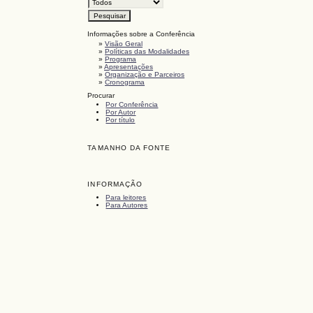
Informações sobre a Conferência
»
Visão Geral
»
Políticas das Modalidades
»
Programa
»
Apresentações
»
Organização e Parceiros
»
Cronograma
Procurar
Por Conferência
Por Autor
Por título
TAMANHO DA FONTE
INFORMAÇÃO
Para leitores
Para Autores