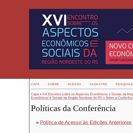
CAPA
SOBRE
ACESSO
CADASTRO
PESQUISA
Capa
>
XVI Encontro sobre os Aspectos Econômicos e Sociais da Re
Econômicos e Sociais da Região Nordeste do RS
>
Sobre a Conferênc
Políticas da Conferência
»
Política de Acesso às Edições Anteriores