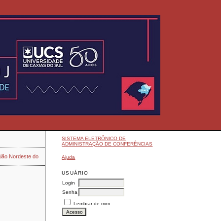
SISTEMA ELETRÔNICO DE
ADMINISTRAÇÃO DE CONFERÊNCIAS
ião Nordeste do
Ajuda
USUÁRIO
Login
Senha
Lembrar de mim