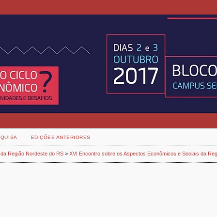
QUISA
EDIÇÕES ANTERIORES
 da Região Nordeste do RS
>
XVI Encontro sobre os Aspectos Econômicos e Sociais da Reg