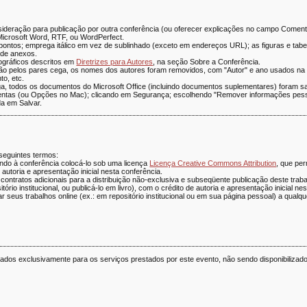
sideração para publicação por outra conferência (ou oferecer explicações no campo Comentá
Microsoft Word, RTF, ou WordPerfect.
pontos; emprega itálico em vez de sublinhado (exceto em endereços URL); as figuras e tabe
 de anexos.
iográficos descritos em
Diretrizes para Autores
, na seção Sobre a Conferência.
 pelos pares cega, os nomes dos autores foram removidos, com "Autor" e ano usados na bi
to, etc.
a, todos os documentos do Microsoft Office (incluindo documentos suplementares) foram s
entas (ou Opções no Mac); clicando em Segurança; escolhendo "Remover informações pes
da em Salvar.
seguintes termos:
tindo à conferência colocá-lo sob uma licença
Licença Creative Commons Attribution
, que per
 autoria e apresentação inicial nesta conferência.
ontratos adicionais para a distribuição não-exclusiva e subseqüente publicação deste trabal
rio institucional, ou publicá-lo em livro), com o crédito de autoria e apresentação inicial ne
ar seus trabalhos online (ex.: em repositório institucional ou em sua página pessoal) a qual
dos exclusivamente para os serviços prestados por este evento, não sendo disponibilizado