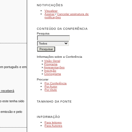
NOTIFICAÇÕES
Visualizar
Assinar
/
Cancelar assinatura de
notificações
CONTEÚDO DA CONFERÊNCIA
Pesquisa
Informações sobre a Conferência
»
Visão Geral
»
Programa
 em português e em
»
Apresentações
»
Inscrição
»
Cronograma
Procurar
Por Conferência
Por Autor
Por título
 receberá
o este tenha sido
TAMANHO DA FONTE
a emissão e pelo
INFORMAÇÃO
Para leitores
Para Autores