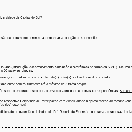
iversidade de Caxias do Sul?
bmissão de documentos online e acompanhar a situação de submissões.
15 laudas (introdução, desenvolvimento conclusão e referências na forma da ABNT), resumo
imo 05 palavras chaves.
ormações relativa a minicurrículum do(s) autor(s), incluindo email de contato
.
smo autor poderá submeter até o máximo de 3 (três) artigos.
ão sobre o endereço físico para o envio do Certificado e demais correspondências.
Somente
do respectivo Certificado de Participação está condicionada a apresentação do mesmo (cas
ad doc” externos).
dicionado ao calendário definido pela Pró-Reitoria de Extensão, que será a responsável pel