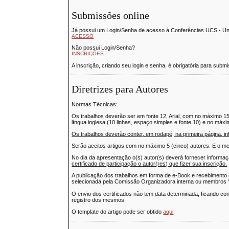
Submissões online
Já possui um Login/Senha de acesso à Conferências UCS - Un
ACESSO
Não possui Login/Senha?
INSCRIÇÕES
A inscrição, criando seu login e senha, é obrigatória para su
Diretrizes para Autores
Normas Técnicas:
Os trabalhos deverão ser em fonte 12, Arial, com no máximo 
língua inglesa (10 linhas, espaço simples e fonte 10) e no máx
Os trabalhos deverão conter, em rodapé, na primeira página, inf
Serão aceitos artigos com no máximo 5 (cinco) autores. E o me
No dia da apresentação o(s) autor(s) deverá fornecer informaç
certificado de participação o autor(res) que fizer sua inscrição.
A publicação dos trabalhos em forma de e-Book e recebimento 
selecionada pela Comissão Organizadora interna ou membros “
O envio dos certificados não tem data determinada, ficando con
registro dos mesmos.
O template do artigo pode ser obtido
aqui
.