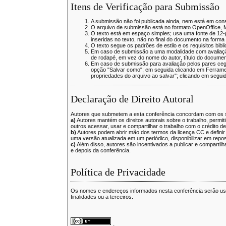
Itens de Verificação para Submissão
A submissão não foi publicada ainda, nem está em con
O arquivo de submissão está no formato OpenOffice, 
O texto está em espaço simples; usa uma fonte de 12-
inseridas no texto, não no final do documento na forma
O texto segue os padrões de estilo e os requisitos bibl
Em caso de submissão a uma modalidade com avaliação
de rodapé, em vez do nome do autor, título do documen
Em caso de submissão para avaliação pelos pares ceg
opção "Salvar como"; em seguida clicando em Ferram
propriedades do arquivo ao salvar"; clicando em segui
Declaração de Direito Autoral
Autores que submetem a esta conferência concordam com os 
a)
Autores mantém os direitos autorais sobre o trabalho, permi
outros acessar, usar e compartilhar o trabalho com o crédito de
b)
Autores podem abrir mão dos termos da licença CC e definir c
uma versão atualizada em um periódico, disponibilizar em repositó
c)
Além disso, autores são incentivados a publicar e compartilh
e depois da conferência.
Política de Privacidade
Os nomes e endereços informados nesta conferência serão usa
finalidades ou a terceiros.