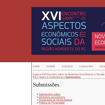
CAPA
SOBRE
ACESSO
CADASTRO
PES
Capa
>
XVI Encontro sobre os Aspectos Econômicos e Sociais
RS
>
Sobre a Conferência
>
Submissões
Submissões
»
Submissões online
»
Diretrizes para Autores
»
Declaração de Direito Autoral
»
Política de Privacidade