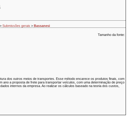
S
>
Submissões gerais
>
Bassanesi
Tamanho da fonte:
rutura dos outros meios de transportes. Esse método encarece os produtos finais, com
 um ano a proposta de frete para transportar veículos, com uma determinação de preço
e dados internos da empresa. Ao realizar os cálculos baseado na teoria dos custos,