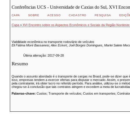
Conferências UCS - Universidade de Caxias do Sul, XVI Encon
CAPA
SOBRE
ACESSO
CADASTRO
PESQUISA
EDIÇÕ
Capa
>
XVI Encontro sobre os Aspectos Econômicos e Sociais da Região Nordeste
Viabilidade econômica no transporte rodoviário de veículos
Eli Fátima Moré Bassanesi, Alex Eckert, Joél Borges Domingues, Marlei Salete Mecc
Última alteração: 2017-09-28
Resumo
Quando o assunto abordado é o transporte de cargas no Brasil, pode-se dizer que é 
isso, empresas tendem a exercer ofertas para disputar o mercado. Assim, o present
pela contratante, irá obter lucro no referido período. Para análise, utilizou-se o 
chegou-se à conclusão que tais contratos atingem e excedem a meta de lucrativid
Palavras-chave:
Custos; Transporte de veículos; Custos em transportes; Contratos