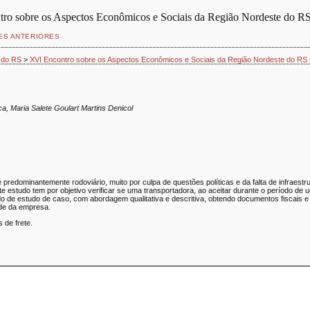
tro sobre os Aspectos Econômicos e Sociais da Região Nordeste do R
ES ANTERIORES
 do RS
>
XVI Encontro sobre os Aspectos Econômicos e Sociais da Região Nordeste do RS
a, Maria Salete Goulart Martins Denicol
predominantemente rodoviário, muito por culpa de questões políticas e da falta de infraest
e estudo tem por objetivo verificar se uma transportadora, ao aceitar durante o período de
método de estudo de caso, com abordagem qualitativa e descritiva, obtendo documentos fiscais 
ade da empresa.
 de frete.