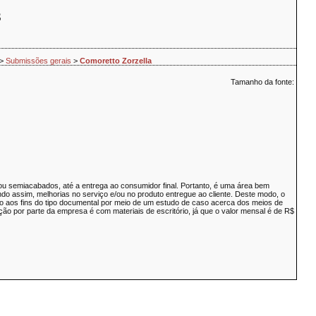
S
>
Submissões gerais
>
Comoretto Zorzella
Tamanho da fonte:
 semiacabados, até a entrega ao consumidor final. Portanto, é uma área bem
o assim, melhorias no serviço e/ou no produto entregue ao cliente. Deste modo, o
uanto aos fins do tipo documental por meio de um estudo de caso acerca dos meios de
o por parte da empresa é com materiais de escritório, já que o valor mensal é de R$