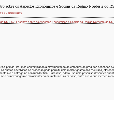
tro sobre os Aspectos Econômicos e Sociais da Região Nordeste do R
ES ANTERIORES
 do RS
>
XVI Encontro sobre os Aspectos Econômicos e Sociais da Região Nordeste do RS
érias-primas, insumos contemplando a movimentação de estoques de produtos acabados e/ou
os custos envolvidos no processo pode permitir uma melhor gestão dos recursos, oferecend
ecebimento até a entrega ao consumidor final. Para isso, adotou-se uma pesquisa descritiva q
m-se à armazenagem e movimentação de materiais, além disso, outro custo que merece atençã