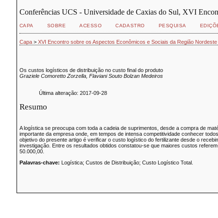
Conferências UCS - Universidade de Caxias do Sul, XVI Encon
CAPA
SOBRE
ACESSO
CADASTRO
PESQUISA
EDIÇÕ
Capa
>
XVI Encontro sobre os Aspectos Econômicos e Sociais da Região Nordeste
Os custos logísticos de distribuição no custo final do produto
Graziele Comoretto Zorzella, Flaviani Souto Bolzan Medeiros
Última alteração: 2017-09-28
Resumo
A logística se preocupa com toda a cadeia de suprimentos, desde a compra de mat
importante da empresa onde, em tempos de intensa competitividade conhecer todos 
objetivo do presente artigo é verificar o custo logístico do fertilizante desde o r
investigação. Entre os resultados obtidos constatou-se que maiores custos refere
50.000,00.
Palavras-chave:
Logística; Custos de Distribuição; Custo Logístico Total.