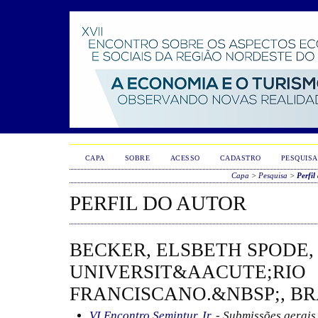
CAPA
SOBRE
ACESSO
CADASTRO
PESQUISA
Capa
>
Pesquisa
>
Perfil
PERFIL DO AUTOR
BECKER, ELSBETH SPODE,
UNIVERSIT&AACUTE;RIO
FRANCISCANO.&NBSP;, BR
VI Encontro Semintur Jr.
- Submissões gerais